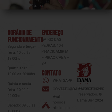
HORÁRIO DE
endereço
FUNCIONAMENTO
AV. RIO DAS
PEDRAS, 104
Segunda e terça-
PIRACICAMIRIM
feira: 10:00 às
– PIRACICABA –
18:00hs
SP
Quarta-feira:
contato
10:00 às 20:00hs
WHATSAPP
Quinta e sexta-
Todos direitos
CONTATO@DAMABIER.COM.BR
feira: 10:00 às
reservados. ©
22:00hs
Avalie
Dama Bier 2024
nossos
Sábado: 09:00 às
rótulos no
18:00hs