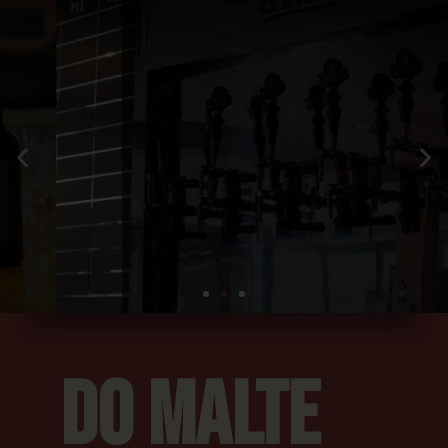
Cervejas únicas
para paladares
exigentes
DO MALTE