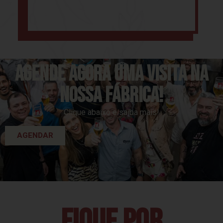
agende agora uma visita na
nossa fábrica!
Clique abaixo e saiba mais!
AGENDAR
fique por